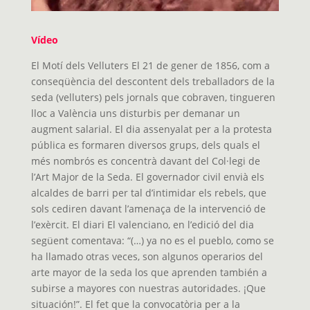
Vídeo
El Motí dels Velluters El 21 de gener de 1856, com a
conseqüència del descontent dels treballadors de la
seda (velluters) pels jornals que cobraven, tingueren
lloc a València uns disturbis per demanar un
augment salarial. El dia assenyalat per a la protesta
pública es formaren diversos grups, dels quals el
més nombrós es concentrà davant del Col·legi de
l’Art Major de la Seda. El governador civil envià els
alcaldes de barri per tal d’intimidar els rebels, que
sols cediren davant l’amenaça de la intervenció de
l’exèrcit. El diari El valenciano, en l’edició del dia
següent comentava: “(…) ya no es el pueblo, como se
ha llamado otras veces, son algunos operarios del
arte mayor de la seda los que aprenden también a
subirse a mayores con nuestras autoridades. ¡Que
situación!”. El fet que la convocatòria per a la