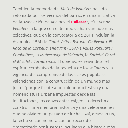
También la memoria del
Motí de Velluters
ha sido
retomada por los vecinos del barrio, en una iniciativa
de la Asociación de Vecinos el
Palleter
y
els Cucs de
Velluters
, a la que con el tiempo se han sumado más
colectivos, que en la convocatoria de 2014 incluían la
Asamblea 15M de
Ciutat Vella i Botànic
,
Ca Revolta
,
El
Racò de la Corbella
,
Endavant
(OSAN),
Falles Populars i
Combatives
, la
Muixeranga de València
, la
Societat Coral
el Micalet i Tornatemps
. El objetivo es reivindicar el
espíritu combativo de la revuelta de los
velluter
s y la
vigencia del compromiso de las clases populares
valencianas con la construcción de un mundo mas
justo: “porque frente a un calendario festivo y una
nomenclatura urbana impuestas desde las
instituciones, los convocantes exigen su derecho a
construir una memoria histórica y una celebraciones
que no olviden un pasado de lucha”. Así, desde 2008,
la fecha se conmemora con un recorrido
dramatizado por lugares vinculados a la historia más