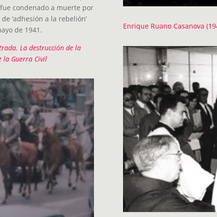
e fue condenado a muerte por
de ‘adhesión a la rebelión’
Enrique Ruano Casanova (19
mayo de 1941.
rada. La destrucción de la
e la Guerra Civil