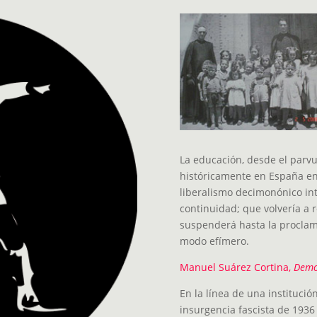
La educación, desde el parvu
históricamente en España en 
liberalismo decimonónico in
continuidad; que volvería a 
suspenderá hasta la proclam
modo efímero.
Manuel Suárez Cortina,
Democ
En la línea de una instituci
insurgencia fascista de 1936