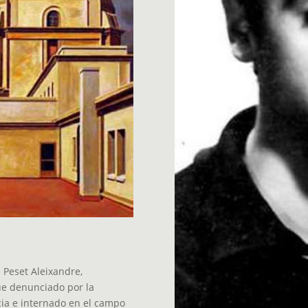
n Peset Aleixandre,
fue denunciado por la
cia e internado en el campo