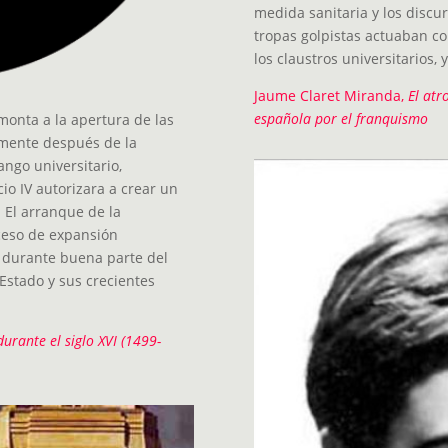
medida sanitaria y los discur
tropas golpistas actuaban c
los claustros universitarios,
Jaume Claret Miranda,
El atr
española por el franquismo
emonta a la apertura de las
mente después de la
ango universitario,
o IV autorizara a crear un
. El arranque de la
oceso de expansión
a durante buena parte del
 Estado y sus crecientes
urante el siglo XVI (1499-