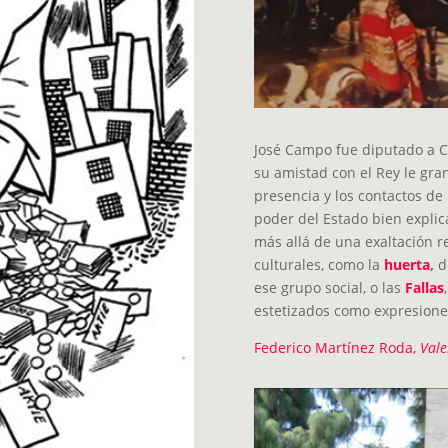
José Campo fue diputado a Co
su amistad con el Rey le granj
presencia y los contactos de
poder del Estado bien explic
más allá de una exaltación r
culturales, como la
huerta
,
do
ese grupo social, o las
Fallas
estetizados como expresiones
Federico Martínez Roda,
Vale