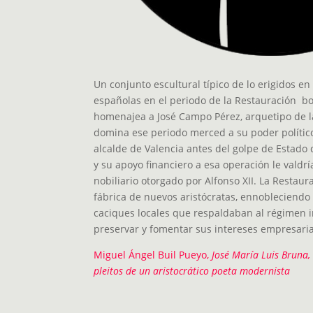
Un conjunto escultural típico de lo erigidos en
españolas en el periodo de la Restauración b
homenajea a José Campo Pérez, arquetipo de 
domina ese periodo merced a su poder polític
alcalde de Valencia antes del golpe de Estado 
y su apoyo financiero a esa operación le valdría
nobiliario otorgado por Alfonso XII. La Restau
fábrica de nuevos aristócratas, ennobleciendo
caciques locales que respaldaban al régimen i
preservar y fomentar sus intereses empresaria
Miguel Ángel Buil Pueyo,
José María Luis Bruna
pleitos de un aristocrático poeta modernista