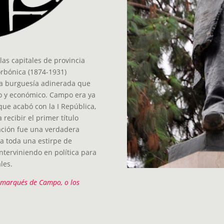
 las capitales de provincia
orbónica (1874-1931)
la burguesía adinerada que
o y económico. Campo era ya
que acabó con la I República,
 recibir el primer título
ración fue una verdadera
 a toda una estirpe de
nterviniendo en política para
les.
, marqués de Campo, o los