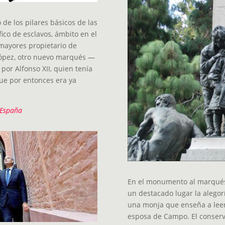
e los pilares básicos de las
ico de esclavos, ámbito en el
mayores propietario de
López, otro nuevo marqués —
or Alfonso XII, quien tenía
que por entonces era ya
 España
En el monumento al marqués,
un destacado lugar la alegorí
una monja que enseña a leer 
esposa de Campo. El conserva