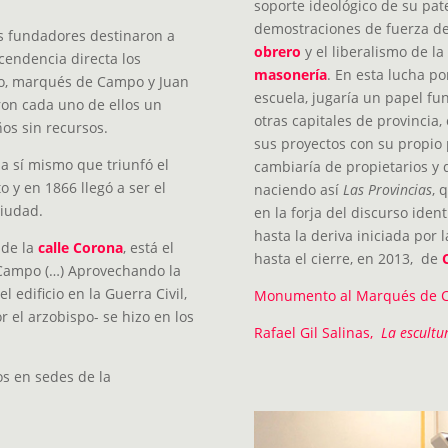
soporte ideológico de su pat
demostraciones de fuerza de
us fundadores destinaron a
obrero
y el liberalismo de l
cendencia directa los
masonería
. En esta lucha po
o, marqués de Campo y Juan
escuela, jugaría un papel f
on cada uno de ellos un
otras capitales de provinci
ños sin recursos.
sus proyectos con su propio p
 sí mismo que triunfó el
cambiaría de propietarios y 
o y en 1866 llegó a ser el
naciendo así
Las Provincias
, 
ciudad.
en la forja del discurso iden
hasta la deriva iniciada por 
 de la
calle Corona
, está el
hasta el cierre, en 2013, de
 Campo (…) Aprovechando la
l edificio en la Guerra Civil,
Monumento al Marqués de 
el arzobispo- se hizo en los
Rafael Gil Salinas,
La escultu
ios en sedes de la