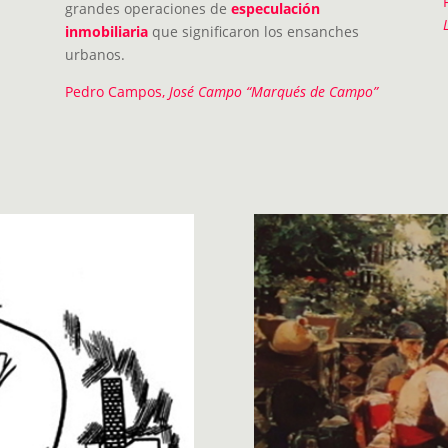
grandes operaciones de
especulación
inmobiliaria
que significaron los ensanches
urbanos.
Pedro Campos,
José Campo “Marqués de Campo”