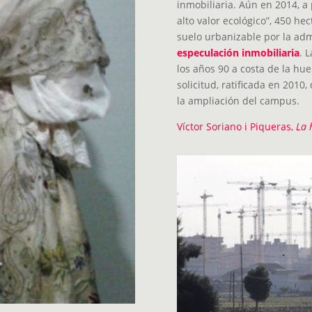
inmobiliaria. Aún en 2014, a
alto valor ecológico”, 450 he
suelo urbanizable por la adm
especulaci
ó
n inmobiliaria
. 
los años 90 a costa de la hu
solicitud, ratificada en 2010
la ampliación del campus.
Víctor Soriano i Piqueras,
La 