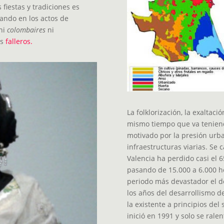
 fiestas y tradiciones es
tando en los actos de
 ni
colombaires
ni
es
falleros.
La folklorización, la exaltac
mismo tiempo que va teniend
motivado por la presión urba
infraestructuras viarias. Se
Valencia ha perdido casi el 6
pasando de 15.000 a 6.000 h
periodo más devastador el d
los años del desarrollismo d
la existente a principios del
inició en 1991 y solo se ralen