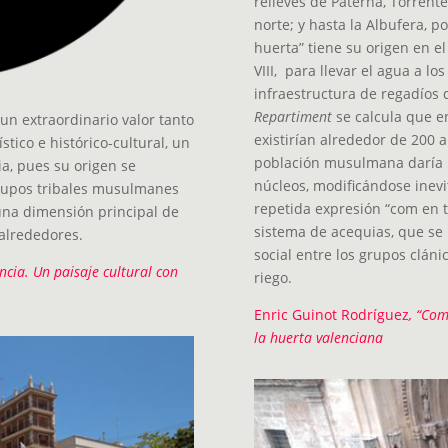
relieves de Paterna, Torrente
norte; y hasta la Albufera, 
huerta” tiene su origen en el
VIII, para llevar el agua a l
infraestructura de regadíos d
Repartiment
se calcula que e
un extraordinario valor tanto
existirían alrededor de 200 a
tico e histórico-cultural, un
población musulmana daría l
a, pues su origen se
núcleos, modificándose inev
 grupos tribales musulmanes
repetida expresión “com en 
 una dimensión principal de
sistema de acequias, que se
 alrededores.
social entre los grupos clá
ncia. Un paisaje cultural con
riego.
Enric Guinot Rodríguez
, “Com
la huerta valenciana