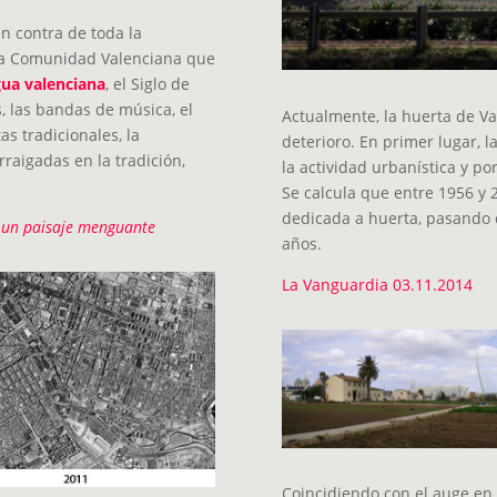
n contra de toda la
 la Comunidad Valenciana que
gua valenciana
, el Siglo de
s, las bandas de música, el
Actualmente, la huerta de Va
tas tradicionales, la
deterioro. En primer lugar, l
rraigadas en la tradición,
la actividad urbanística y po
Se calcula que entre 1956 y 
dedicada a huerta, pasando 
, un paisaje menguante
años.
La Vanguardia 03.11.2014
Coincidiendo con el auge en 