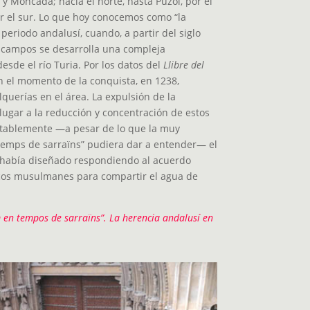
 y Moncada; hacia el norte, hasta Puzol, por el
por el sur. Lo que hoy conocemos como “la
 periodo andalusí, cuando, a partir del siglo
os campos se desarrolla una compleja
esde el río Turia. Por los datos del
Llibre del
n el momento de la conquista, en 1238,
lquerías en el área. La expulsión de la
ugar a la reducción y concentración de estos
itablemente —a pesar de lo que la muy
temps de sarraïns” pudiera dar a entender— el
 había diseñado respondiendo al acuerdo
nicos musulmanes para compartir el agua de
 en tempos de sarraïns”. La herencia andalusí en