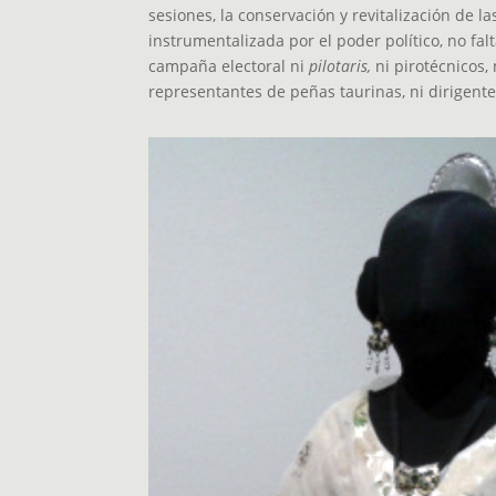
sesiones, la conservación y revitalización de las
instrumentalizada por el poder político, no fal
campaña electoral ni
pilotaris,
ni pirotécnicos,
representantes de peñas taurinas, ni dirigent