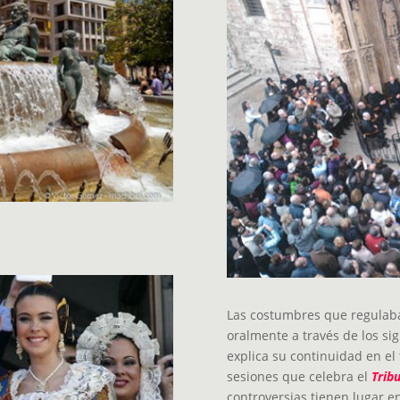
Las costumbres que regulaba
oralmente a través de los sig
explica su continuidad en el
sesiones que celebra el
Trib
controversias tienen lugar en