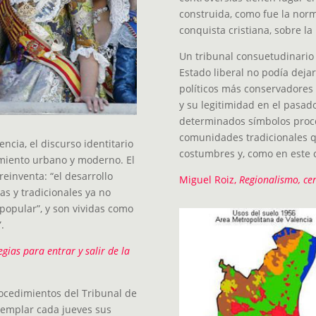
construida, como fue la norm
conquista cristiana, sobre l
Un tribunal consuetudinario 
Estado liberal no podía deja
políticos más conservadores 
y su legitimidad en el pasado
determinados símbolos proce
comunidades tradicionales qu
ncia, el discurso identitario
costumbres y, como en este ca
miento urbano y moderno. El
reinventa: “el desarrollo
Miguel Roiz,
Regionalismo, cen
s y tradicionales ya no
 popular”, y son vividas como
.
egias para entrar y salir de la
ocedimientos del Tribunal de
ntemplar cada jueves sus