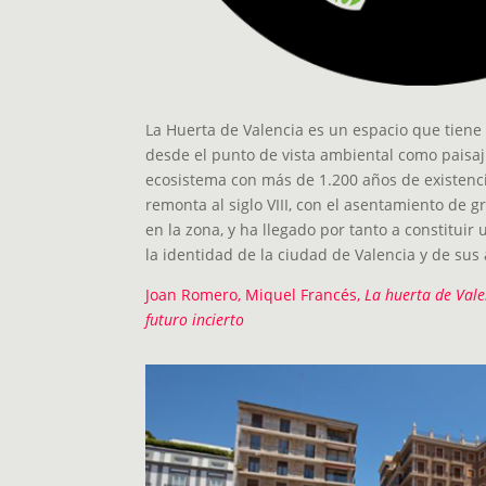
La Huerta de Valencia es un espacio que tiene 
desde el punto de vista ambiental como paisajís
ecosistema con más de 1.200 años de existenci
remonta al siglo VIII, con el asentamiento de
en la zona, y ha llegado por tanto a constituir
la identidad de la ciudad de Valencia y de sus
Joan Romero, Miquel Francés,
La huerta de Vale
futuro incierto